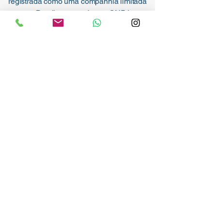
registrada como uma companhia limitada
no Brasil, com o número CNPJ
57.706380.0001.00
.
Endereço de Companhia Registrada:
Salvador - Bahia - Brasil. ​​
CIRCUITO-TEC ►
(71)9 8470 2875
Termos de Uso
|
Termos de Comercialização
© 2025 by CIRCUITO-TEC |
SALVADOR | BAHIA • BRASIL
Envios para todo o mundo
Com base no Brasil, entregamos
globalmente.
BRL (R$)